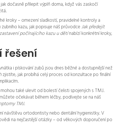
e, jak dočasně přilepit výplň doma, když vás zaskočí
itá.
hé kroky – omezení sladkostí, pravidelné kontroly a
u zubního kazu, jak popisuje náš průvodce
Jak předejít
zastavení počínajícího kazu u dětí
nabízí konkrétní kroky,
í řešení
ovnátka i pískování zubů jsou dnes běžné a dostupnější než
h
zjistíte, jak probíhá celý proces od konzultace po finální
mplikacím.
 mohou také ulevit od bolestí čelisti spojených s TMJ.
o můžete očekávat během léčby, podívejte se na náš
symptomy TMJ
.
vní návštěvu ortodontisty nebo dentální hygienistky. V
vědi na nejčastější otázky – od věkových doporučení po