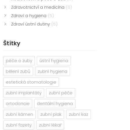
Zdravotnictví a medicína
(6)
Zdraví a hygiena
(5)
Zdraví ústní dutiny
(5)
Štítky
péče o zuby
ústní hygiena
bělení zubů
zubní hygiena
estetická stomatologie
zubní implantáty
zubní péče
ortodoncie
dentální hygiena
zubní kámen
zubní plak
zubní kaz
zubní fazety
zubní lékař