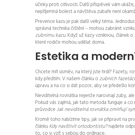
účinky proti citlivosti. Další příspěvek vám ukáž
nepříjemná bolest a návštěva zubaře není okamž
Prevence kazu je pak další velký téma. Jednoduc
správná technika čištění – mohou zabránit vznik
zubnímu kazu
. Když už kazy vzniknou, článek o
které rodiče mohou udělat doma.
Estetika a modern
Chcete mít úsměv, na který jste hrdí? Fazety, r
kdy předtím. V našem článku o
zubních fazetác
úpravu a na co si dát pozor, aby se předešlo ko
Neviditelná rovnátka nejenže narovnají zuby, ale
Pokud vás zajímá, jak tato metoda funguje a c
průvodce
Jak neviditelná rovnátka zmírňují 
Kromě toho nabízíme tipy, jak se připravit na pr
článku
Kdy navštívit ortodontistu?
najdete odpo
to, co si vzít s sebou do ordinace.