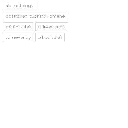
stomatologie
odstranění zubního kamene
čištění zubů
citlivost zubů
zdravé zuby
zdraví zubů