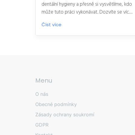
dentální hygieny a přesně si vysvětlíme, kdo
může tuto práci vykonávat. Dozvíte se více
o vzdělání a certifikaci potřebné pro tuto
Číst více
pozici a jak může kvalifikovaný dentální
hygienista přispět k zdraví vašich zubů. Můj
cíl je poskytnout vám nejaktuálnější a
nejasnější informace k tomuto tématu. Tak
pojďme na to!
Menu
O nás
Obecné podmínky
Zásady ochrany soukromí
GDPR
Kontakt