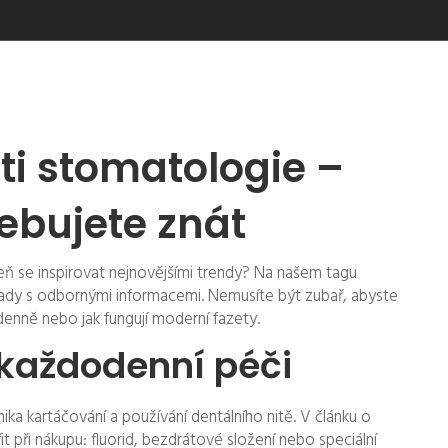
ti stomatologie –
ebujete znát
eň se inspirovat nejnovějšími trendy? Na našem tagu
é rady s odbornými informacemi. Nemusíte být zubař, abyste
t denně nebo jak fungují moderní fazety.
 každodenní péči
ika kartáčování a používání dentálního nitě. V článku o
t při nákupu: fluorid, bezdrátové složení nebo speciální