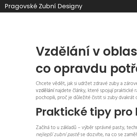
Pragovské Zubní Designy
Vzdělání v oblas
co opravdu potř
Chcete vědět, jak si udržet zdravé zuby a zárov
vzdělání
najdete články, které spojují praktick
pochopili, proč je důležité čistit si zuby dvakrá
Praktické tipy pro
Začíná to u základů – výběr správné pasty, techn
nejlepší zubní pastě
se dozvíte, na co se zaměři