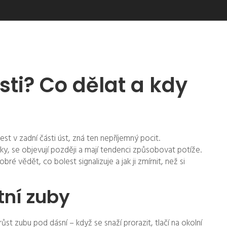
ti? Co dělat a kdy
st v zadní části úst, zná ten nepříjemný pocit.
, se objevují později a mají tendenci způsobovat potíže.
bré vědět, co bolest signalizuje a jak ji zmírnit, než si
tní zuby
růst zubu pod dásní – když se snaží prorazit, tlačí na okolní