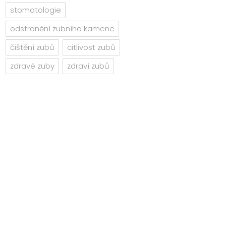
stomatologie
odstranění zubního kamene
čištění zubů
citlivost zubů
zdravé zuby
zdraví zubů