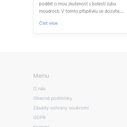
podělit o mou zkušenost s bolestí zubu
moudrosti. V tomto příspěvku se dozvíte,
proč někdy zub moudrosti bolí, jaké jsou
Číst více
možnosti léčby a co můžeme udělat,
abychom předcházeli bolesti. Zajímá mě i
vaše zkušenosti a postřehy, tak se mnou
neváhejte sdílet své příběhy. Díky za
přečtení a těším se na vaše komentáře!
Menu
O nás
Obecné podmínky
Zásady ochrany soukromí
GDPR
Kontakt