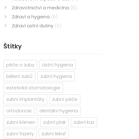
Zdravotnictví a medicína
(6)
Zdraví a hygiena
(5)
Zdraví ústní dutiny
(5)
Štítky
péče o zuby
ústní hygiena
bělení zubů
zubní hygiena
estetická stomatologie
zubní implantáty
zubní péče
ortodoncie
dentální hygiena
zubní kámen
zubní plak
zubní kaz
zubní fazety
zubní lékař