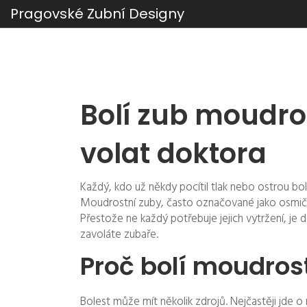
Pragovské Zubní Designy
Bolí zub moudros
volat doktora
Každý, kdo už někdy pocítil tlak nebo ostrou bole
Moudrostní zuby, často označované jako osmičky
Přestože ne každý potřebuje jejich vytržení, je do
zavoláte zubaře.
Proč bolí moudros
Bolest může mít několik zdrojů. Nejčastěji jde o 