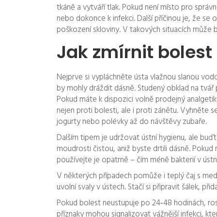
tkáně a vytváří tlak. Pokud není místo pro správ
nebo dokonce k infekci. Další příčinou je, že se
poškození skloviny. V takových situacích může
Jak zmírnit boles
Nejprve si vypláchněte ústa vlažnou slanou vodou
by mohly dráždit dásně. Studený obklad na tvář
Pokud máte k dispozici volně prodejný analgeti
nejen proti bolesti, ale i proti zánětu. Vyhněte
jogurty nebo polévky až do návštěvy zubaře.
Dalším tipem je udržovat ústní hygienu, ale buď
moudrosti čistou, aniž byste drtili dásně. Poku
používejte je opatrně – čím méně bakterií v ústn
V některých případech pomůže i teplý čaj s mede
uvolní svaly v ústech. Stačí si připravit šálek, př
Pokud bolest neustupuje po 24‑48 hodinách, ros
příznaky mohou signalizovat vážnější infekci, kte