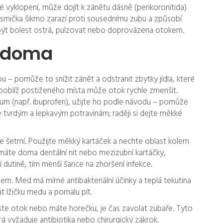
né vyklopení, může dojít k zánětu dásně (perikoronitida)
 osmička šikmo zarazí proti sousednímu zubu a způsobí
 být bolest ostrá, pulzovat nebo doprovázena otokem.
t doma
 – pomůže to snížit zánět a odstranit zbytky jídla, které
 poblíž postiženého místa může otok rychle zmenšit.
kum (např. ibuprofen), užijte ho podle návodu – pomůže
 se tvrdým a lepkavým potravinám; raději si dejte měkké
te šetrní. Použijte měkký kartáček a nechte oblast kolem
d máte doma dentální nit nebo mezizubní kartáčky,
í dutině, tím menší šance na zhoršení infekce.
m. Med má mírné antibakteriální účinky a teplá tekutina
idat lžičku medu a pomalu pít.
te otok nebo máte horečku, je čas zavolat zubaře. Tyto
rá vyžaduje antibiotika nebo chirurgický zákrok.