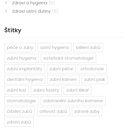
Zdraví a hygiena
(5)
Zdraví ústní dutiny
(5)
Štítky
péče o zuby
ústní hygiena
bělení zubů
zubní hygiena
estetická stomatologie
zubní implantáty
zubní péče
ortodoncie
dentální hygiena
zubní kámen
zubní plak
zubní kaz
zubní fazety
zubní lékař
stomatologie
odstranění zubního kamene
čištění zubů
citlivost zubů
zdravé zuby
zdraví zubů