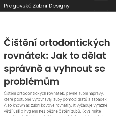
Pragovské Zubní Designy
Čištění ortodontických
rovnátek: Jak to dělat
správně a vyhnout se
problémům
Čištění
ortodontických rovnátek
,
pevné zubní nápravy,
které postupně vyrovnávají zuby pomocí drátů a západek
.
Also known as
zubní kovové rovnátky
, it
vyžaduje výrazně
větší úsilí o hygienu než běžné čištění zubů
.
Když máte