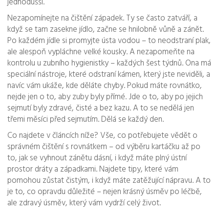
jednodušší.
Nezapomínejte na čištění západek. Ty se často zatváří, a
když se tam zasekne jídlo, začne se hnilobně vůně a zánět.
Po každém jídle si promyjte ústa vodou – to neodstraní plak,
ale alespoň vypláchne velké kousky. A nezapomeňte na
kontrolu u zubního hygienistky – každých šest týdnů. Ona má
speciální nástroje, které odstraní kámen, který jste neviděli, a
navíc vám ukáže, kde děláte chyby. Pokud máte rovnátko,
nejde jen o to, aby zuby byly přímé. Jde o to, aby po jejich
sejmutí byly zdravé, čisté a bez kazu. A to se nedělá jen
třemi měsíci před sejmutím. Dělá se každý den.
Co najdete v článcích níže? Vše, co potřebujete vědět o
správném čištění s rovnátkem – od výběru kartáčku až po
to, jak se vyhnout zánětu dásní, i když máte plný ústní
prostor dráty a západkami. Najdete tipy, které vám
pomohou zůstat čistým, i když máte zatěžující nápravu. A to
je to, co opravdu důležité – nejen krásný úsměv po léčbě,
ale zdravý úsměv, který vám vydrží celý život.