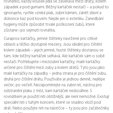
rovnátko, každý kousek jídla se zasekává mezi dráty, kolem
západek a pod gumami. Běžný kartáček nestačí – a pokud to
ignorujete, rychle vzniká plak, zubní kámen, zánět dásní a
dokonce kaz pod kovem. Nejde jen o estetiku. Zanedbání
hygieny může způsobit trvalé poškození zubů, které
zůstane i po sejmutí rovnátka.
Curaprox kartáčky
,
jemné štětinky navržené pro citlivé
oblasti a těžko dostupné mezery
.
Jsou ideální pro čištění
kolem západek – jejich jemné, husté štětinky dostanou se
tam, kde běžný kartáček selhává. Ale kartáček sám o sobě
nestačí. Potřebujete i
mezizubní kartáčky
,
malé kartáčky
určené pro čištění mezi zuby a kolem drátů
.
Tyto jsou jako
malé kartáčky na západky – jedna strana je pro čištění zubu,
druhá pro čištění drátu. Používáte je jednou denně, nejlépe
večer, po večeři. Nezapomínejte na
zubní nit
,
nástroj pro
odstranění plaku z míst, kam kartáček nedosáhne
.
S
rovnátkem je použití niti obtížnější, ale není nemožné. Existují
speciální niti s tuhým koncem, které se snadno vloží pod
drát. Nebo použijte niti na nástrčce – ty jsou pro začátečníky