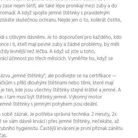
zase nejen šetří, ale také lépe pronikají mezi zuby a do
romadí. A když spojíte jemné štětinky s pravidelným
ískáte skutečnou ochranu. Nejde jen o to, kolikrát čistíte,
lidi s citlivými dásněmi. Je to doporučení pro každého, kdo
e i ti, kteří mají pevné zuby a žádné problémy, by měli
ždy levnější než léčba. A když už jste u toho,
trácí účinnost po třech měsících. Vyměňte ho, když se
zvu „jemné štětinky“, ale podívejte se na certifikace —
áčkům s příliš dlouhými štětinami nebo těmi, které mají
 je ten, kde jsou všechny štětinky stejně krátké a jemné. A
: i tam musí být štětinky jemné. Výkonný motor
jemné štětinky s jemným pohybem jsou ideální.
obě zázrak. Je potřeba správná technika: 2 minuty, 2x
ž se vám dásně krvácí i přes jemné štětinky, nečekáte, až
zubního hygienistu. Častější krvácení je první příznak zánětu
čas.