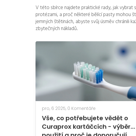
V této sbírce najdete praktické rady, jak vybrat 
protézami, a proč některé bělící pasty mohou š
jemných štětinách, abyste svůj úsměv chránili k
zbytečných nákladů.
pro, 6 2025,
0 Komentáře
Vše, co potřebujete vědět o
Curaprox kartáčcích - výběr,
použití a proč je doporučují