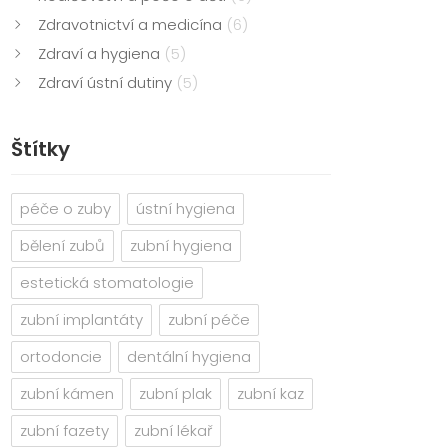
Zdravotnictví a medicína
(6)
Zdraví a hygiena
(5)
Zdraví ústní dutiny
(5)
Štítky
péče o zuby
ústní hygiena
bělení zubů
zubní hygiena
estetická stomatologie
zubní implantáty
zubní péče
ortodoncie
dentální hygiena
zubní kámen
zubní plak
zubní kaz
zubní fazety
zubní lékař