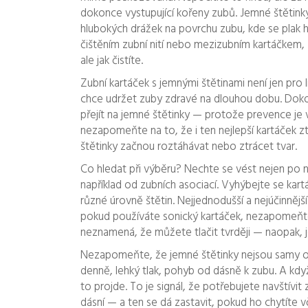
dokonce vystupující kořeny zubů. Jemné štětinky 
hlubokých drážek na povrchu zubu, kde se plak h
čištěním zubní nití nebo mezizubním kartáčkem, z
ale jak čistíte.
Zubní kartáček s jemnými štětinami není jen pro 
chce udržet zuby zdravé na dlouhou dobu. Dokonc
přejít na jemné štětinky — protože prevence je v
nezapomeňte na to, že i ten nejlepší kartáček z
štětinky začnou roztáhávat nebo ztrácet tvar.
Co hledat při výběru? Nechte se vést nejen po ná
například od zubních asociací. Vyhýbejte se kart
různé úrovně štětin. Nejjednodušší a nejúčinnější
pokud používáte sonický kartáček, nezapomeňte
neznamená, že můžete tlačit tvrději — naopak, 
Nezapomeňte, že jemné štětinky nejsou samy o s
denně, lehký tlak, pohyb od dásně k zubu. A kdy
to projde. To je signál, že potřebujete navštívit 
dásní — a ten se dá zastavit, pokud ho chytíte v