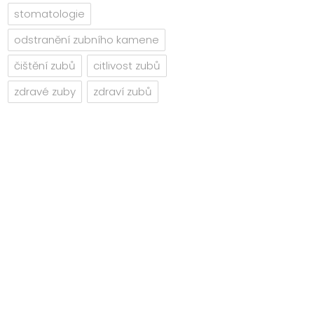
stomatologie
odstranění zubního kamene
čištění zubů
citlivost zubů
zdravé zuby
zdraví zubů