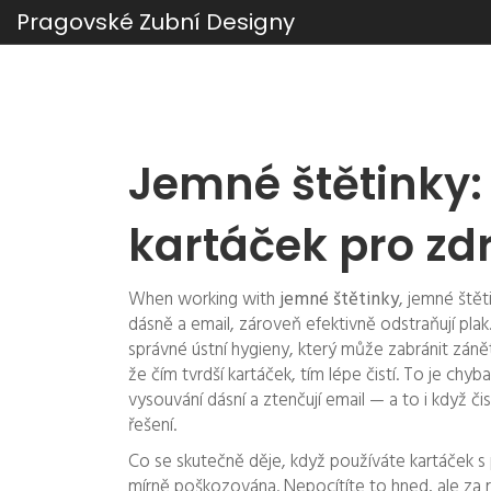
Pragovské Zubní Designy
Jemné štětinky:
kartáček pro zd
When working with
jemné štětinky
,
jemné štěti
dásně a email, zároveň efektivně odstraňují plak
správné ústní hygieny, který může zabránit záně
že čím tvrdší kartáček, tím lépe čistí. To je chy
vysouvání dásní a ztenčují email — a to i když č
řešení.
Co se skutečně děje, když používáte kartáček s 
mírně poškozována. Nepocítíte to hned, ale za ro