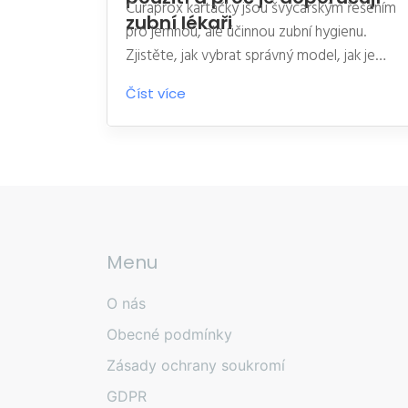
Curaprox kartáčky jsou švýcarským řešením
zubní lékaři
pro jemnou, ale účinnou zubní hygienu.
Zjistěte, jak vybrat správný model, jak je
používat a proč je doporučují zubní lékaři.
Číst více
Menu
O nás
Obecné podmínky
Zásady ochrany soukromí
GDPR