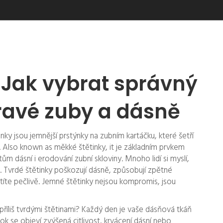
 Jak vybrat správný
ravé zuby a dásně
nky jsou jemnější prstýnky na zubním kartáčku, které šetří
. Also known as
měkké štětinky
, it
je základním prvkem
tům dásní i erodování zubní skloviny
.
Mnoho lidí si myslí,
ba. Tvrdé štětinky poškozují dásně, způsobují zpětné
istíte pečlivě. Jemné štětinky nejsou kompromis, jsou
příliš tvrdými štětinami? Každý den je vaše dásňová tkáň
k se objeví zvýšená citlivost, krvácení dásní nebo