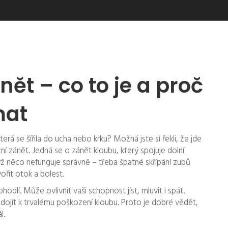
nět – co to je a proč
mat
terá se šířila do ucha nebo krku? Možná jste si řekli, že jde
tní zánět. Jedná se o zánět kloubu, který spojuje dolní
yž něco nefunguje správně – třeba špatné skřípání zubů
řit otok a bolest.
hodlí. Může ovlivnit vaši schopnost jíst, mluvit i spát.
ojít k trvalému poškození kloubu. Proto je dobré vědět,
l.