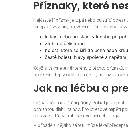
Příznaky, které n
Nejčastější příznak je tupá nebo pulzující bolest 
silnější při žvýkání, otevření úst široce nebo kd
klikání nebo praskání v kloubu při pohy
ztuhlost čelisti ráno,
bolest, která se šíří do ucha nebo krku
časté bolesti hlavy spojené s napětím č
Když si všimnete některého z těchto příznaků, 
opatření – teplý obklad na čelist, masáž svalů k
Jak na léčbu a pr
Léčba začíná u zjištění příčiny. Pokud je za pr
ochrannou dlahu na noc. Pro stresové napětí pom
relaxace – třeba hluboké dýchání nebo jóga.
V případě silnějšího zánětu může lékař předepsat