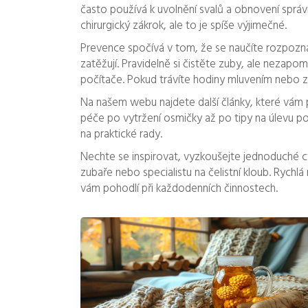
často používá k uvolnění svalů a obnovení sprá
chirurgický zákrok, ale to je spíše výjimečné.
Prevence spočívá v tom, že se naučíte rozpoznat
zatěžují. Pravidelně si čistěte zuby, ale nezapom
počítače. Pokud trávíte hodiny mluvením nebo zp
Na našem webu najdete další články, které vám
péče po vytržení osmičky až po tipy na úlevu p
na praktické rady.
Nechte se inspirovat, vyzkoušejte jednoduché cv
zubaře nebo specialistu na čelistní kloub. Rych
vám pohodlí při každodenních činnostech.