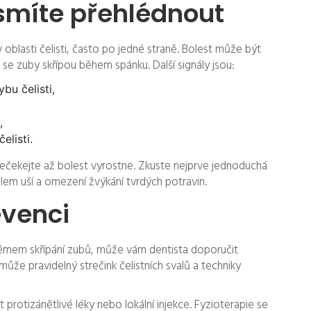
esmíte přehlédnout
v oblasti čelisti, často po jedné straně. Bolest může být
yž se zuby skřípou během spánku. Další signály jsou:
bu čelisti,
,
elisti.
nečekejte až bolest vyrostne. Zkuste nejprve jednoduchá
olem uší a omezení žvýkání tvrdých potravin.
evenci
oblémem skřípání zubů, může vám dentista doporučit
ůže pravidelný strečink čelistních svalů a techniky
 protizánětlivé léky nebo lokální injekce. Fyzioterapie se