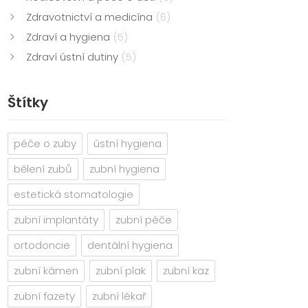
Zdravotnictví a medicína
(6)
Zdraví a hygiena
(5)
Zdraví ústní dutiny
(5)
Štítky
péče o zuby
ústní hygiena
bělení zubů
zubní hygiena
estetická stomatologie
zubní implantáty
zubní péče
ortodoncie
dentální hygiena
zubní kámen
zubní plak
zubní kaz
zubní fazety
zubní lékař