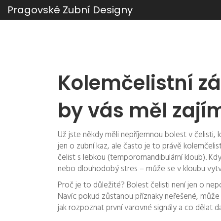
Pragovské Zubní Designy
Kolemčelistní zá
by vás měl zají
Už jste někdy měli nepříjemnou bolest v čelisti, k
jen o zubní kaz, ale často je to právě kolemčelis
čelist s lebkou (temporomandibulární kloub). Kd
nebo dlouhodobý stres – může se v kloubu vytvo
Proč je to důležité? Bolest čelisti není jen o nepo
Navíc pokud zůstanou příznaky neřešené, může d
jak rozpoznat první varovné signály a co dělat dá