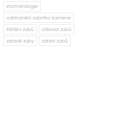
stomatologie
odstranění zubního kamene
čištění zubů
citlivost zubů
zdravé zuby
zdraví zubů