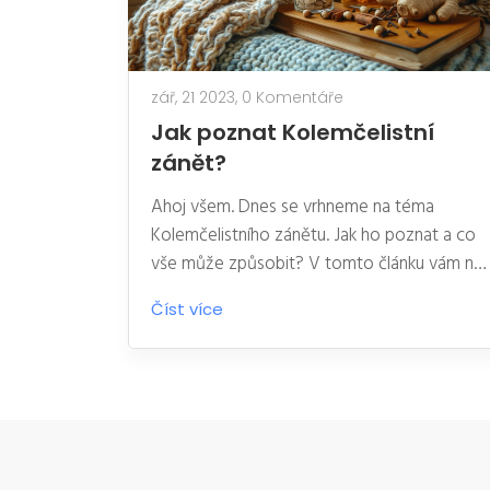
zář, 21 2023,
0 Komentáře
Jak poznat Kolemčelistní
zánět?
Ahoj všem. Dnes se vrhneme na téma
Kolemčelistního zánětu. Jak ho poznat a co
vše může způsobit? V tomto článku vám na
těchto a další otázky odpovíme. Pokud
Číst více
máte pocit, že byste mohli trpět tímto
zánětem, tento článek je přímo pro vás.