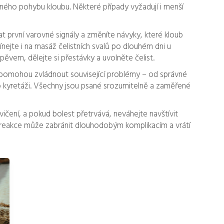
vného pohybu kloubu. Některé případy vyžadují i menší
 první varovné signály a změníte návyky, které kloub
ínejte i na masáž čelistních svalů po dlouhém dni u
ěvem, dělejte si přestávky a uvolněte čelist.
 pomohou zvládnout související problémy – od správné
o kyretáži. Všechny jsou psané srozumitelně a zaměřené
ičení, a pokud bolest přetrvává, neváhejte navštívit
lá reakce může zabránit dlouhodobým komplikacím a vrátí