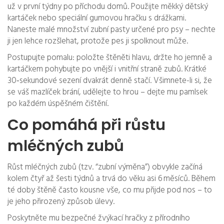
už v první týdny po příchodu domů. Použijte měkký dětský
kartáček nebo speciální gumovou hračku s drážkami.
Naneste malé množství zubní pasty určené pro psy – nechte
ji jen lehce rozšlehat, protože pes ji spolknout může.
Postupujte pomalu: položte štěněti hlavu, držte ho jemně a
kartáčkem pohybujte po vnější i vnitřní straně zubů. Krátké
30‑sekundové sezení dvakrát denně stačí. Všimnete-li si, že
se váš mazlíček brání, udělejte to hrou – dejte mu pamlsek
po každém úspěšném čištění.
Co pomáhá při růstu
mléčných zubů
Růst mléčných zubů (tzv. “zubní výměna”) obvykle začíná
kolem čtyř až šesti týdnů a trvá do věku asi 6 měsíců. Během
té doby štěně často kousne vše, co mu přijde pod nos – to
je jeho přirozený způsob úlevy.
Poskytněte mu bezpečné žvýkací hračky z přírodního