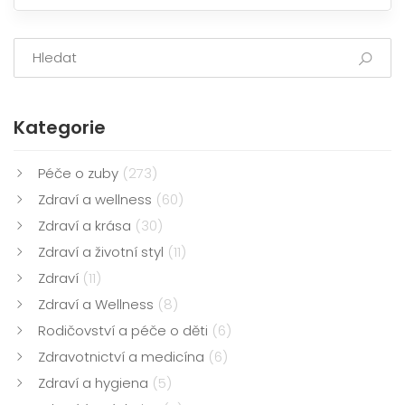
období nastat. Připojte se ke mě a dozvíte se vše, co
potřebujete vědět o zdraví zubů vašeho štěněte.
Kategorie
Péče o zuby
(273)
Zdraví a wellness
(60)
Zdraví a krása
(30)
Zdraví a životní styl
(11)
Zdraví
(11)
Zdraví a Wellness
(8)
Rodičovství a péče o děti
(6)
Zdravotnictví a medicína
(6)
Zdraví a hygiena
(5)