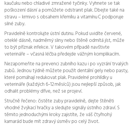
kaučuku nebo chladivé zmražené tyčinky. Vyhnete se tak
poškození dásní a pomůžete odstranit plak. Dbejte také na
stravu – krmivo s obsahem křemíku a vitamínu C podporuje
silné zuby.
Pravidelně kontrolujte ústní dutinu. Pokud uvidíte červené,
oteklé dásně, nadměrný sliny nebo štěně odmítá jíst, může
to být příznak infekce. V takovém případě navštivte
veterináře – včasná léčba předejde vážným komplikacím.
Nezapomeňte na prevenci zubního kazu i po vyzrání trvalých
zubů. Jednou týdně můžete použít dentální gely nebo pasty,
které pomáhají redukovat plak. Pravidelné prohlídky u
veterináře (každých 6‑12 měsíců) jsou nejlepší způsob, jak
odhalit problémy dříve, než se projeví.
Stručně řečeno: čistěte zuby pravidelně, dejte štěněti
vhodné žvýkací hračky a sledujte signály ústního zdraví. S
těmito jednoduchými kroky zajistíte, že váš čtyřnohý
kamarád bude mít zdravý úsměv po celý život.