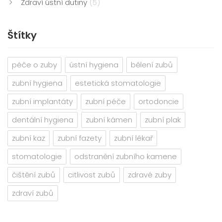
Zdraví ústní dutiny
(5)
Štítky
péče o zuby
ústní hygiena
bělení zubů
zubní hygiena
estetická stomatologie
zubní implantáty
zubní péče
ortodoncie
dentální hygiena
zubní kámen
zubní plak
zubní kaz
zubní fazety
zubní lékař
stomatologie
odstranění zubního kamene
čištění zubů
citlivost zubů
zdravé zuby
zdraví zubů