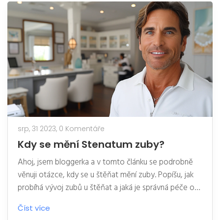
srp, 31 2023,
0 Komentáře
Kdy se mění Stenatum zuby?
Ahoj, jsem bloggerka a v tomto článku se podrobně
věnuji otázce, kdy se u štěňat mění zuby. Popíšu, jak
probíhá vývoj zubů u štěňat a jaká je správná péče o
jejich zuby v tomto období. Budu se také dotýkat
Číst více
jakýchkoliv potíží, které by mohly během tohoto