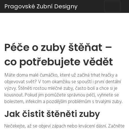
Pragovské Zubní Designy
Péče o zuby štěňat –
co potřebujete vědět
Máte doma malé čumáčko, které už začíná trhat hračky a
objevovat svět? V tom okamžiku se spouští i první dentální
výzvy. Štěněti rostou mléčné zuby, často bolí a chce si je
kousnout. Pokud jim pomůžete správnou péčí, vyhnete se
bolestem, infekcím a pozdějším problémům s trvalými zuby.
Jak čistit štěněti zuby
Nečekejte, až se objeví zápach nebo krvácení dásní. Začněte