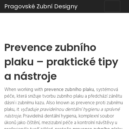
Pragovské Zubní Designy
Prevence zubního
plaku – praktické tipy
a nástroje
When working with
prevence zubního plaku
,
systémová
péče, která snižuje tvorbu zubního plaku a předchází zánětu
dásní i zubnímu kazu
. Also known as
prevence proti zubnímu
plaku
, it
vyžaduje pravidelnou dentální hygienu a správné
nástroje
.
Pravidelná
dentální hygiena
,
komplexní soubor
úkonů jako čištění, mezizubní péče a kontrolní návštěvy u