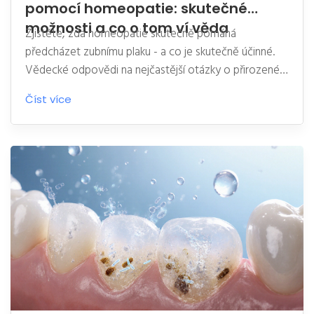
pomocí homeopatie: skutečné
možnosti a co o tom ví věda
Zjistěte, zda homeopatie skutečně pomáhá
předcházet zubnímu plaku - a co je skutečně účinné.
Vědecké odpovědi na nejčastější otázky o přirozené
péči o zuby.
Číst více