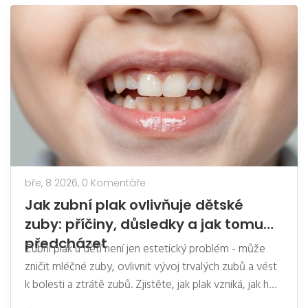
bře, 8 2026,
0 Komentáře
Jak zubní plak ovlivňuje dětské
zuby: příčiny, důsledky a jak tomu
předcházet
Zubní plak u dětí není jen estetický problém - může
zničit mléčné zuby, ovlivnit vývoj trvalých zubů a vést
k bolesti a ztrátě zubů. Zjistěte, jak plak vzniká, jak ho
odstranit a jak mu předcházet už od prvního zubu.