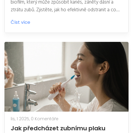
biofilm, který může způsobit kariés, záněty dásní a
ztrátu zubů. Zjistěte, jak ho efektivně odstranit a co
dělat, abyste ho zamezili.
Číst více
lis, 1 2025,
0 Komentáře
Jak předcházet zubnímu plaku