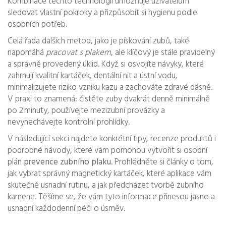
Kombinace těchto technologií umožňuje uživatelům
sledovat vlastní pokroky a přizpůsobit si hygienu podle
osobních potřeb.
Celá řada dalších metod, jako je pískování zubů, také
napomáhá
pracovat s plakem
, ale klíčový je stále pravidelný
a správně provedený úklid. Když si osvojíte návyky, které
zahrnují kvalitní kartáček, dentální nit a ústní vodu,
minimalizujete riziko vzniku kazu a zachováte zdravé dásně.
V praxi to znamená: čistěte zuby dvakrát denně minimálně
po 2 minuty, používejte mezizubní provázky a
nevynechávejte kontrolní prohlídky.
V následující sekci najdete konkrétní tipy, recenze produktů i
podrobné návody, které vám pomohou vytvořit si osobní
plán
prevence zubního plaku
. Prohlédněte si články o tom,
jak vybrat správný magnetický kartáček, které aplikace vám
skutečně usnadní rutinu, a jak předcházet tvorbě zubního
kamene. Těšíme se, že vám tyto informace přinesou jasno a
usnadní každodenní péči o úsměv.