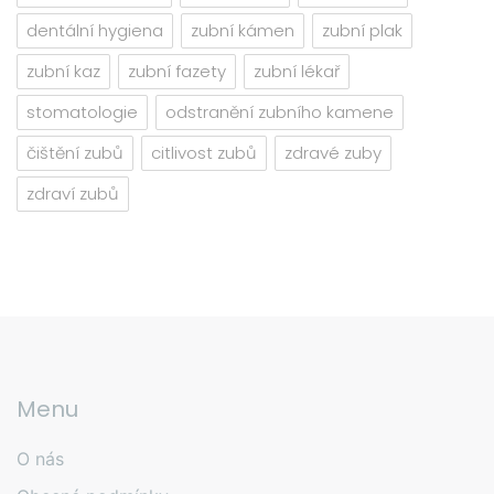
dentální hygiena
zubní kámen
zubní plak
zubní kaz
zubní fazety
zubní lékař
stomatologie
odstranění zubního kamene
čištění zubů
citlivost zubů
zdravé zuby
zdraví zubů
Menu
O nás