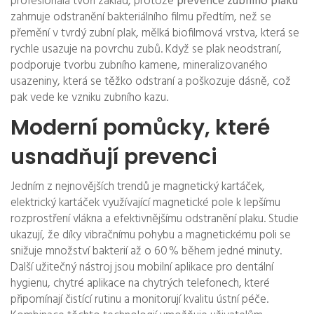
profesionála
tvoří základ, protože
prevence zubního plaku
zahrnuje odstranění bakteriálního filmu předtím, než se
přemění v tvrdý
zubní plak
,
mělká biofilmová vrstva, která se
rychle usazuje na povrchu zubů
. Když se plak neodstraní,
podporuje tvorbu
zubního kamene
,
mineralizovaného
usazeniny, která se těžko odstraní a poškozuje dásně
, což
pak vede ke vzniku zubního kazu.
Moderní pomůcky, které
usnadňují prevenci
Jedním z nejnovějších trendů je
magnetický kartáček
,
elektrický kartáček využívající magnetické pole k lepšímu
rozprostření vlákna a efektivnějšímu odstranění plaku
. Studie
ukazují, že díky vibračnímu pohybu a magnetickému poli se
snižuje množství bakterií až o 60 % během jedné minuty.
Další užitečný nástroj jsou mobilní
aplikace pro dentální
hygienu
,
chytré aplikace na chytrých telefonech, které
připomínají čistící rutinu a monitorují kvalitu ústní péče
.