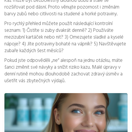
Kaz může být bezbolestný dlouhou dobu a stále se
rozšiřovat pod dásní. Proto věnujte pozornost i změnám
barvy zubů nebo citlivosti na studené a horké potraviny.
Pro rychlý přehled můžete použít následující kontrolní
seznam: 1) Čistíte si zuby dvakrát denně? 2) Používáte
mezizubní kartáček nebo nit? 3) Omezujete sladké a kyselé
nápoje? 4) Jíte potraviny bohaté na vápník? 5) Navštěvujete
zubaře každých šest měsíců?
Pokud jste odpověděli „ne“ alespoň na jednu otázku, máte
šanci změnit své návyky a snížit riziko kazu. Malé úpravy v
denní rutině mohou dlouhodobě zachovat zdravý úsměv a
ušetřit vás zbytečných výdajů.