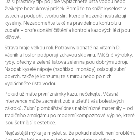
Další praktický tip: po jídle vypláchněte ústa vodou nebo
žvýkejte bezcukrový prášek. Pomůže to snížit kyselost v
ústech a podpořit tvorbu slin, které přirozeně neutralizují
kyseliny. Nezapomeňte také na pravidelnou kontrolu u
zubaře – profesionální čištění a kontrola kazových lézí jsou
klíčové.
Strava hraje velkou roli. Potraviny bohaté na vitamín D,
vápník a fosfor podporují zdravou sklovinu. Mléčné výrobky,
ryby, ořechy a zelená listová zelenina jsou dobrými zdroji.
Naopak kyselé nápoje (například limonády) oslabují zubní
povrch, takže je konzumujte s mírou nebo po nich
vypláchněte ústa vodou.
Pokud už máte první známky kazu, nečekejte. Včasná
intervence může zachránit zub a ušetřit vás bolestivých
zákroků. Zubní plombářství dnes nabízí různé materiály – od
tradičního amalgámu po moderní kompozitové výplně, které
jsou šetrnější k estetice.
Nejčastější mýlka je myslet si, že pokud nebolí, není problém.