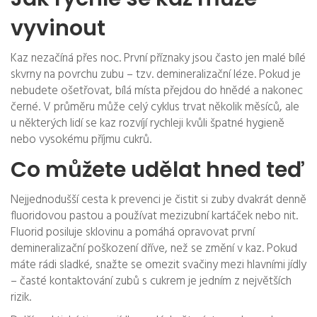
vyvinout
Kaz nezačíná přes noc. První příznaky jsou často jen malé bílé
skvrny na povrchu zubu – tzv. demineralizační léze. Pokud je
nebudete ošetřovat, bílá místa přejdou do hnědé a nakonec
černé. V průměru může celý cyklus trvat několik měsíců, ale
u některých lidí se kaz rozvíjí rychleji kvůli špatné hygieně
nebo vysokému příjmu cukrů.
Co můžete udělat hned teď
Nejjednodušší cesta k prevenci je čistit si zuby dvakrát denně
fluoridovou pastou a používat mezizubní kartáček nebo nit.
Fluorid posiluje sklovinu a pomáhá opravovat první
demineralizační poškození dříve, než se změní v kaz. Pokud
máte rádi sladké, snažte se omezit svačiny mezi hlavními jídly
– časté kontaktování zubů s cukrem je jedním z největších
rizik.