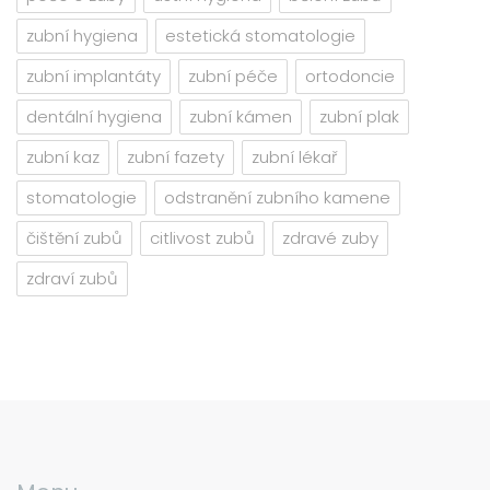
zubní hygiena
estetická stomatologie
zubní implantáty
zubní péče
ortodoncie
dentální hygiena
zubní kámen
zubní plak
zubní kaz
zubní fazety
zubní lékař
stomatologie
odstranění zubního kamene
čištění zubů
citlivost zubů
zdravé zuby
zdraví zubů