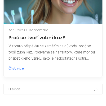
zář, 1 2023,
0 Komentáře
Proč se tvoří zubní kaz?
V tomto příspěvku se zaměřím na důvody, proč se
tvoří zubní kaz. Podíváme se na faktory, které mohou
přispět k jeho vzniku, jako je nedostatečná ústní
hygiena nebo stravovací návyky. Uvedu také tipy na
Číst více
prevenci kazu, abychom si mohli co nejlépe chránit
naše zuby. Toto téma je mi blízké, protože si myslím,
že správná ústní hygiena je pro naše zdraví naprosto
klíčová.