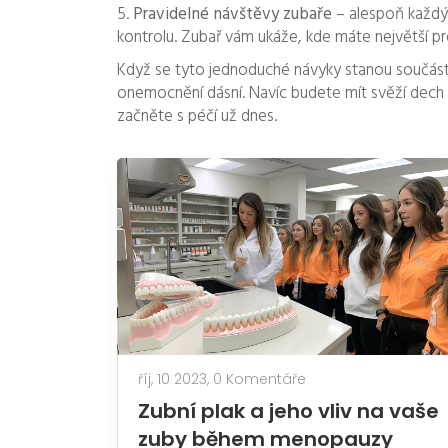
5.
Pravidelné návštěvy zubaře
– alespoň každýc
kontrolu. Zubař vám ukáže, kde máte největší pr
Když se tyto jednoduché návyky stanou součástí 
onemocnění dásní. Navíc budete mít svěží dech a
začněte s péčí už dnes.
říj, 10 2023,
0 Komentáře
Zubní plak a jeho vliv na vaše
zuby během menopauzy