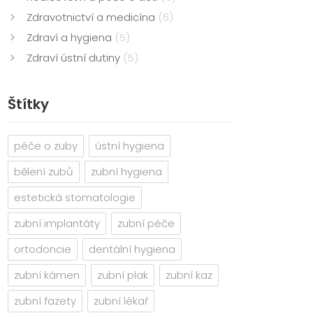
Zdravotnictví a medicína
(6)
Zdraví a hygiena
(5)
Zdraví ústní dutiny
(5)
Štítky
péče o zuby
ústní hygiena
bělení zubů
zubní hygiena
estetická stomatologie
zubní implantáty
zubní péče
ortodoncie
dentální hygiena
zubní kámen
zubní plak
zubní kaz
zubní fazety
zubní lékař