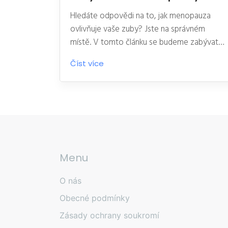
Hledáte odpovědi na to, jak menopauza
ovlivňuje vaše zuby? Jste na správném
místě. V tomto článku se budeme zabývat
tím, jaký vliv má zubní plak na zdraví vašich
Číst více
zubů během menopauzy. Budeme
vysvětlovat, proč je důležité dbát na ústní
hygienu a jak můžete zabraňovat hromadění
zubního plaku. Přijměte mně, matky, sestry a
dámy, přijďte se mnou na cestu poznání jak
pečovat o naše zuby v tomto novém
životním období.
Menu
O nás
Obecné podmínky
Zásady ochrany soukromí