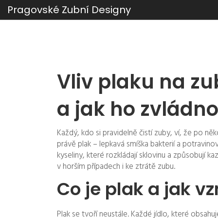
Pragovské Zubní Designy
Vliv plaku na zu
a jak ho zvládn
Každý, kdo si pravidelně čistí zuby, ví, že po něk
právě plak – lepkavá smíška bakterií a potravino
kyseliny, které rozkládají sklovinu a způsobují 
v horším případech i ke ztrátě zubu.
Co je plak a jak v
Plak se tvoří neustále. Každé jídlo, které obsah