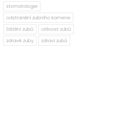
stomatologie
odstranění zubního kamene
čištění zubů
citlivost zubů
zdravé zuby
zdraví zubů