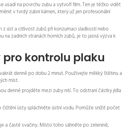
 se usadí na povrchu zubu a vytvoří film. Ten je těžko vidět
nit v tvrdý zubní kámen, který už jen profesionální
h z úst a citlivost zubů při konzumaci sladkostí nebo
u na zadních stranách horních zubů, je to jasná výzva k
pro kontrolu plaku
vakrát denně po dobu 2 minut. Používejte měkký štětinu a
ých míst.
ou denně projděte mezi zuby nití. To odstraní částky jídla
 čištění ústy spláchněte ústní vodu. Pomůže snížit počet
e a časté svačiny. Místo toho sáhněte po zelenině,