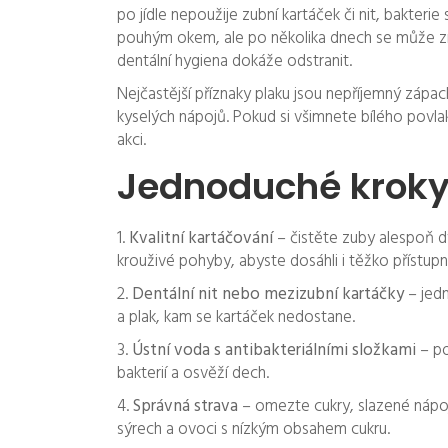
po jídle nepoužije zubní kartáček či nit, bakterie
pouhým okem, ale po několika dnech se může změ
dentální hygiena dokáže odstranit.
Nejčastější příznaky plaku jsou nepříjemný zápac
kyselých nápojů. Pokud si všimnete bílého povlak
akci.
Jednoduché kroky 
1.
Kvalitní kartáčování
– čistěte zuby alespoň d
krouživé pohyby, abyste dosáhli i těžko přístupn
2.
Dentální nit nebo mezizubní kartáčky
– jedn
a plak, kam se kartáček nedostane.
3.
Ústní voda s antibakteriálními složkami
– po
bakterií a osvěží dech.
4.
Správná strava
– omezte cukry, slazené nápoj
sýrech a ovoci s nízkým obsahem cukru.