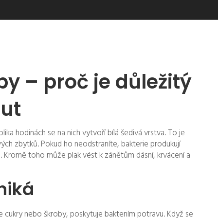
by – proč je důležitý
out
olika hodinách se na nich vytvoří bílá šedivá vrstva. To je
vých zbytků. Pokud ho neodstraníte, bakterie produkují
kaz. Kromě toho může plak vést k zánětům dásní, krvácení a
zniká
uje cukry nebo škroby, poskytuje bakteriím potravu. Když se