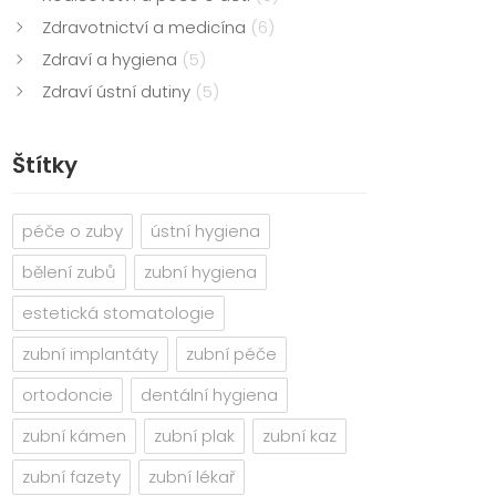
Zdravotnictví a medicína
(6)
Zdraví a hygiena
(5)
Zdraví ústní dutiny
(5)
Štítky
péče o zuby
ústní hygiena
bělení zubů
zubní hygiena
estetická stomatologie
zubní implantáty
zubní péče
ortodoncie
dentální hygiena
zubní kámen
zubní plak
zubní kaz
zubní fazety
zubní lékař