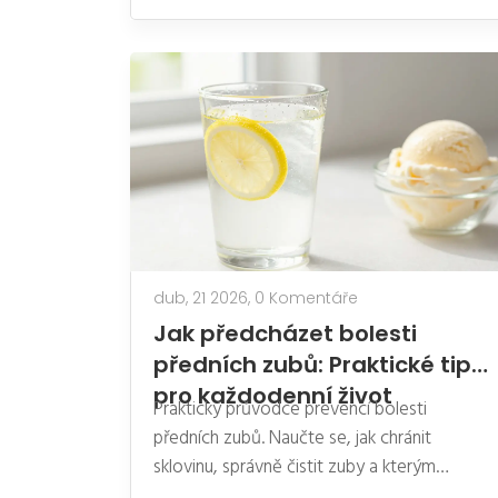
dub, 21 2026,
0 Komentáře
Jak předcházet bolesti
předních zubů: Praktické tipy
pro každodenní život
Praktický průvodce prevencí bolesti
předních zubů. Naučte se, jak chránit
sklovinu, správně čistit zuby a kterým
návykům se vyhnout pro zdravý úsměv.