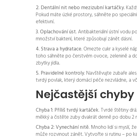
2. Dentální nit nebo mezizubní kartáčky.
Každý
Pokud máte úzké prostory, sáhněte po speciální
efektivní.
3. Oplachování úst.
Antibakteriální ústní vodu p
množství bakterií, které způsobují zánět dásní.
4. Strava a hydratace.
Omezte cukr a kyselé nápo
toho sáhněte po čerstvém ovoce, zelenině a d
zbytky jídla.
5. Pravidelné kontroly.
Navštěvujte zubaře alesp
tvrdý povlak, který domácí péče nezvládne, a v
Nejčastější chyby 
Chyba 1: Příliš tvrdý kartáček.
Tvrdé štětiny drá
měkký a čistěte zuby dvakrát denně po dobu 2 
Chyba 2: Vynechání nitě.
Mnoho lidí si myslí, že
může rozvinout zánět. Vytvořte si rutinu – po k