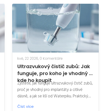
kvě, 22 2026,
0 Komentáře
Ultrazvukový čistič zubů: Jak
funguje, pro koho je vhodný a
kde ho koupit
Zjistěte, jak funguje ultrazvukový čistič zubů,
proč je vhodný pro implantáty a citlivé
dásně, a jak se liší od Waterpiku. Praktický
průvodce nákupem a použitím.
Číst více