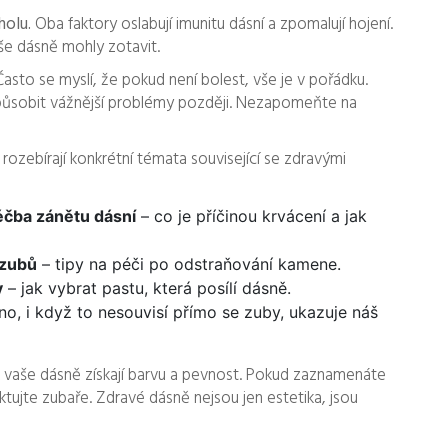
holu.
Oba faktory oslabují imunitu dásní a zpomalují hojení.
še dásně mohly zotavit.
asto se myslí, že pokud není bolest, vše je v pořádku.
ůsobit vážnější problémy později. Nezapomeňte na
ozebírají konkrétní témata související se zdravými
éčba zánětu dásní
– co je příčinou krvácení a jak
 zubů
– tipy na péči po odstraňování kamene.
v
– jak vybrat pastu, která posílí dásně.
no, i když to nesouvisí přímo se zuby, ukazuje náš
k vaše dásně získají barvu a pevnost. Pokud zaznamenáte
ktujte zubaře. Zdravé dásně nejsou jen estetika, jsou