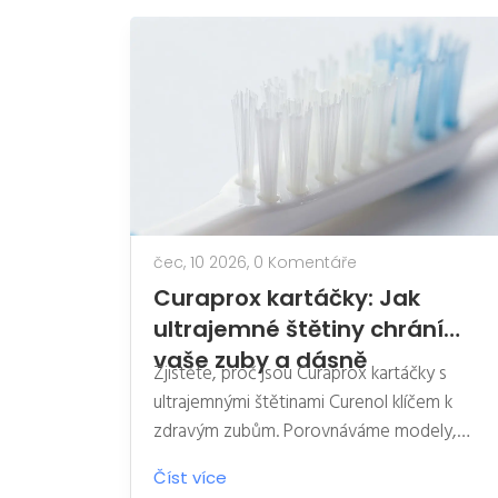
čec, 10 2026,
0 Komentáře
Curaprox kartáčky: Jak
ultrajemné štětiny chrání
vaše zuby a dásně
Zjistěte, proč jsou Curaprox kartáčky s
ultrajemnými štětinami Curenol klíčem k
zdravým zubům. Porovnáváme modely,
techniky čištění a výhody pro citlivé dásně.
Číst více