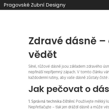
Pragovské Zubní Designy
Zdravé dásně – 
vědět
Silné, růžové dásně jsou základem zdravého úsm
nepřináší nepříjemný zápach. V tomto článku v
každodenní rutiny, aby vaše dásně zůstaly čisté 
Jak pečovat o dá
1. Správná technika čištění.
Používejte měkký ka
Nepřetlačujte – tlak jen dráždí dásně a může vés