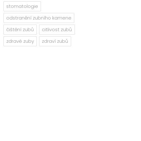
stomatologie
odstranění zubního kamene
čištění zubů
citlivost zubů
zdravé zuby
zdraví zubů