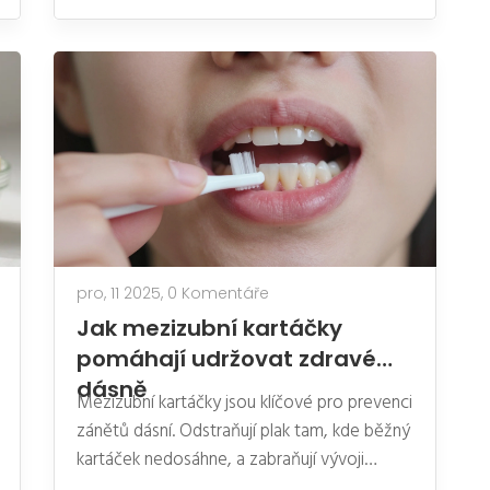
pro, 11 2025,
0 Komentáře
Jak mezizubní kartáčky
pomáhají udržovat zdravé
dásně
Mezizubní kartáčky jsou klíčové pro prevenci
zánětů dásní. Odstraňují plak tam, kde běžný
kartáček nedosáhne, a zabraňují vývoji
parodontitidy. Stačí je používat jednou