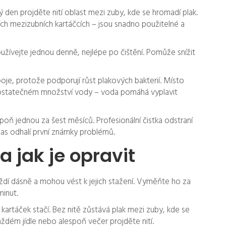
 den projděte nití oblast mezi zuby, kde se hromadí plak.
ch mezizubních kartáčcích – jsou snadno použitelné a
oužívejte jednou denně, nejlépe po čištění. Pomůže snížit
je, protože podporují růst plakových bakterií. Místo
ostatečném množství vody – voda pomáhá vyplavit
oň jednou za šest měsíců. Profesionální čistka odstraní
čas odhalí první známky problémů.
a jak je opravit
ždí dásně a mohou vést k jejich stažení. Vyměňte ho za
minut.
 kartáček stačí. Bez nitě zůstává plak mezi zuby, kde se
aždém jídle nebo alespoň večer projděte nití.