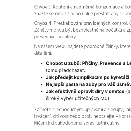
Chyba 3: Kouření a nadměrná konzumace alko
Snažte se omezit nebo úplně přestat, aby se va
Chyba 4: Přeskakování pravidelných kontrol.
Č
Záněty mohou být bezbolestné na počátku a zp
preventivní prohlídky.
Na našem webu najdete podrobné články, které r
dásněmi:
Chobot u zubů: Příčiny, Prevence a L
tomu předcházet.
Jak předejít komplikacím po kyretáži
Nejlepší pasta na zuby pro váš úsmě
Jak efektivně opravit díry v omítce
(a
široký výběr užitečných rad).
Začněte s jednoduchými úpravami a sledujte, ja
krvácení, citlivost nebo otok, neotálejte – konta
klíčem k dlouhodobému zdraví ústní dutiny.