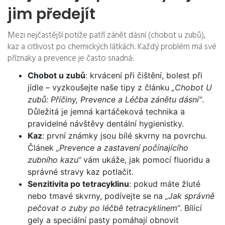
jim předejít
Mezi nejčastější potíže patří zánět dásní (chobot u zubů),
kaz a citlivost po chemických látkách. Každý problém má své
příznaky a prevence je často snadná:
Chobot u zubů
: krvácení při čištění, bolest při
jídle – vyzkoušejte naše tipy z článku
„Chobot U
zubů: Příčiny, Prevence a Léčba zánětu dásní“
.
Důležitá je jemná kartáčeková technika a
pravidelné návštěvy dentální hygienistky.
Kaz
: první známky jsou bílé skvrny na povrchu.
Článek
„Prevence a zastavení počínajícího
zubního kazu“
vám ukáže, jak pomocí fluoridu a
správné stravy kaz potlačit.
Senzitivita po tetracyklinu
: pokud máte žluté
nebo tmavé skvrny, podívejte se na
„Jak správně
pečovat o zuby po léčbě tetracyklinem“
. Bílící
gely a speciální pasty pomáhají obnovit