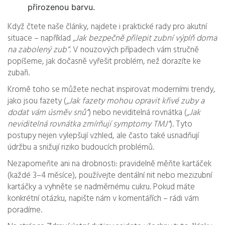
přirozenou barvu.
Když čtete naše články, najdete i praktické rady pro akutní
situace – například
„Jak bezpečně přilepit zubní výplň doma
na zabolený zub“
. V nouzových případech vám stručně
popíšeme, jak dočasně vyřešit problém, než dorazíte ke
zubaři.
Kromě toho se můžete nechat inspirovat moderními trendy,
jako jsou fazety (
„Jak fazety mohou opravit křivé zuby a
dodat vám úsměv snů“
) nebo neviditelná rovnátka (
„Jak
neviditelná rovnátka zmírňují symptomy TMJ“
). Tyto
postupy nejen vylepšují vzhled, ale často také usnadňují
údržbu a snižují riziko budoucích problémů.
Nezapomeňte ani na drobnosti: pravidelně měňte kartáček
(každé 3–4 měsíce), používejte dentální nit nebo mezizubní
kartáčky a vyhněte se nadměrnému cukru. Pokud máte
konkrétní otázku, napište nám v komentářích – rádi vám
poradíme.