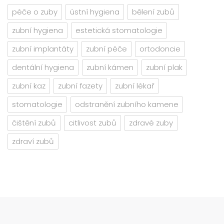
péče o zuby
ústní hygiena
bělení zubů
zubní hygiena
estetická stomatologie
zubní implantáty
zubní péče
ortodoncie
dentální hygiena
zubní kámen
zubní plak
zubní kaz
zubní fazety
zubní lékař
stomatologie
odstranění zubního kamene
čištění zubů
citlivost zubů
zdravé zuby
zdraví zubů