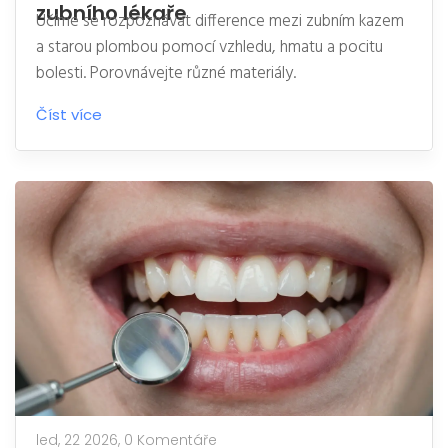
zubního lékaře
Učíme se rozpoznávat difference mezi zubním kazem
a starou plombou pomocí vzhledu, hmatu a pocitu
bolesti. Porovnávejte různé materiály.
Číst více
led, 22 2026,
0 Komentáře