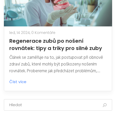
led, 14 2024,
0 Komentáře
Regenerace zubů po nošení
rovnátek: tipy a triky pro silné zuby
Článek se zaměřuje na to, jak postupovat při obnově
zdraví zubů, které mohly být poškozeny nošením
rovnátek. Probereme jak předcházet problémům,
které mohou nastat v průběhu léčby rovnátky, tak jaké
Číst více
kroky podniknout pro podpoření remineralizace zubní
skloviny. Nabídneme praktické tipy pro každodenní
péči a odhalíme, jak mohou přírodní prostředky přispět
k obnově zdraví vašich zubů.