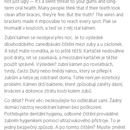
not just ugly — it’s a silent threat to your gums and long-
term oral health.
Many people think that if their teeth look
clean after braces, they’re fine. But the truth? The wires and
brackets made it impossible to reach every spot. Plak se
hromadil v koutcích, a teď se z něj stal kámen.
Zubní kámen se neobjeví přes noc. Je to výsledek
dlouhodobého zanedbávání čištění mezi zuby a u záclonek.
A když máte rovnátka, je to ještě těžší. Kartáček nedosáhne
pod dráty, nit se zasekává, a mezizubní kartáček je těžké
použít správně. Výsledek?
zubní kámen po rovnátkách
,
tvrdý, často žlutý nebo hnědý nános, který se přilepí k
zubům a nelze jej odstranit doma
.
Tohle není jen estetický
problém. Kámen drží bakterie, které způsobují záněty dásní,
krvácení a dokonce ztrátu kosti kolem zubů.
Co dělat? První věc: nezkoušejte ho odškrábat sami. Žádný
domácí nástroj neodstraní kámen bez poškození.
Potřebujete
dentální hygienu
,
odborné čištění prováděné
zubním hygienikem pomocí ultrazvukového přístroje
.
To je
jediný bezpečný způsob. A po tomto čištění? Musíte změnit