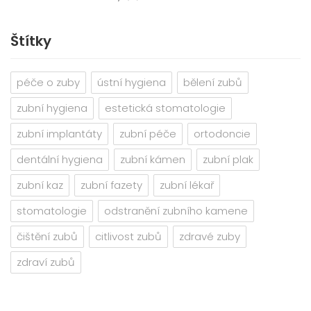
Štítky
péče o zuby
ústní hygiena
bělení zubů
zubní hygiena
estetická stomatologie
zubní implantáty
zubní péče
ortodoncie
dentální hygiena
zubní kámen
zubní plak
zubní kaz
zubní fazety
zubní lékař
stomatologie
odstranění zubního kamene
čištění zubů
citlivost zubů
zdravé zuby
zdraví zubů