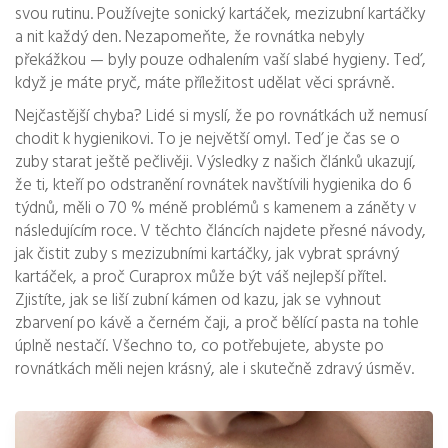
svou rutinu. Používejte sonický kartáček, mezizubní kartáčky
a nit každý den. Nezapomeňte, že rovnátka nebyly
překážkou — byly pouze odhalením vaší slabé hygieny. Teď,
když je máte pryč, máte příležitost udělat věci správně.
Nejčastější chyba? Lidé si myslí, že po rovnátkách už nemusí
chodit k hygienikovi. To je největší omyl. Teď je čas se o
zuby starat ještě pečlivěji. Výsledky z našich článků ukazují,
že ti, kteří po odstranění rovnátek navštívili hygienika do 6
týdnů, měli o 70 % méně problémů s kamenem a záněty v
následujícím roce. V těchto článcích najdete přesné návody,
jak čistit zuby s mezizubními kartáčky, jak vybrat správný
kartáček, a proč Curaprox může být váš nejlepší přítel.
Zjistíte, jak se liší zubní kámen od kazu, jak se vyhnout
zbarvení po kávě a černém čaji, a proč bělící pasta na tohle
úplně nestačí. Všechno to, co potřebujete, abyste po
rovnátkách měli nejen krásný, ale i skutečně zdravý úsměv.