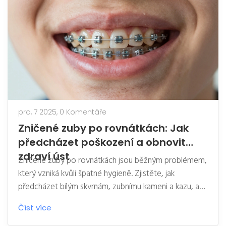
pro, 7 2025,
0 Komentáře
Zničené zuby po rovnátkách: Jak
předcházet poškození a obnovit
zdraví úst
Zničené zuby po rovnátkách jsou běžným problémem,
který vzniká kvůli špatné hygieně. Zjistěte, jak
předcházet bílým skvrnám, zubnímu kameni a kazu, a
co dělat, když už je poškození vidět.
Číst více