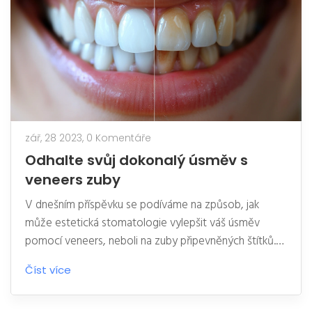
zář, 28 2023,
0 Komentáře
Odhalte svůj dokonalý úsměv s
veneers zuby
V dnešním příspěvku se podíváme na způsob, jak
může estetická stomatologie vylepšit váš úsměv
pomocí veneers, neboli na zuby připevněných štítků.
Uvidíte, jak tyto tenké porcelánové plátky mohou
Číst více
překrýt vaše přirozené zuby a vytvořit tak dokonalý
úsměv. Ukažeme vám, jakým způsobem může tato