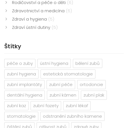
Rodičovství a péče o děti
(6)
Zdravotnictví a medicína
(6)
Zdraví a hygiena
(5)
Zdraví ústní dutiny
(5)
Štítky
péče o zuby
ústní hygiena
bělení zubů
zubní hygiena
estetická stomatologie
zubní implantáty
zubní péče
ortodoncie
dentální hygiena
zubní kámen
zubní plak
zubní kaz
zubní fazety
zubní lékař
stomatologie
odstranění zubního kamene
čištění zubů
citlivost zubů
zdravé zuby