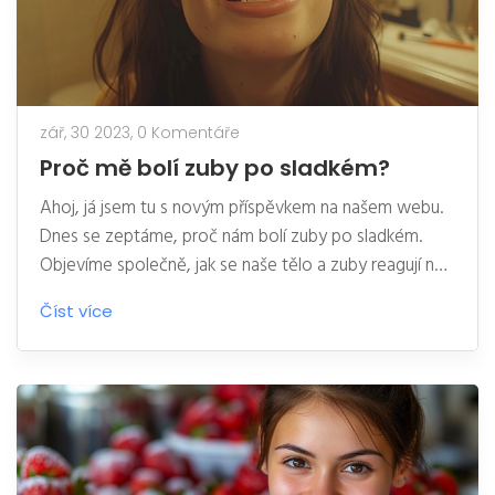
zář, 30 2023,
0 Komentáře
Proč mě bolí zuby po sladkém?
Ahoj, já jsem tu s novým příspěvkem na našem webu.
Dnes se zeptáme, proč nám bolí zuby po sladkém.
Objevíme společně, jak se naše tělo a zuby reagují na
sladkosti a jak můžeme předcházet zubní bolesti.
Číst více
Poznejte s námi více o zdraví našich zubů a jak se o ně
pečovat. Nepropásněte tento příspěvek, který vám
může pomoci vyřešit vaše problémy s zubní bolestí
po konzumaci sladkého.