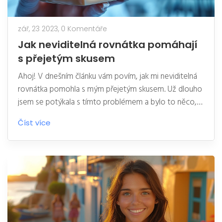
zář, 23 2023,
0 Komentáře
Jak neviditelná rovnátka pomáhají
s přejetým skusem
Ahoj! V dnešním článku vám povím, jak mi neviditelná
rovnátka pomohla s mým přejetým skusem. Už dlouho
jsem se potýkala s tímto problémem a bylo to něco,
co mi způsobovalo potíže. Když mi můj ortodont
Číst více
představil možnost neviditelných rovnátek, nevěřila
jsem, jak úžasný mohl být výsledek. Pojďte se mnou na
cestu ke zlepšení mého skusu díky těmto malým
pomocníkům.