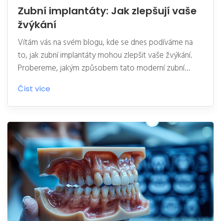
Zubní implantáty: Jak zlepšují vaše
žvýkání
Vítám vás na svém blogu, kde se dnes podíváme na
to, jak zubní implantáty mohou zlepšit vaše žvýkání.
Probereme, jakým způsobem tato moderní zubní
náhrada napomáhá lepší funkcionalitě vašich zubů a jak
Číst více
z toho může plynout vaše celkové zdraví. Také se
dotkneme tématu správné péče o zubní implantáty,
protože jejich dlouhodobě funkčnost závisí i na
pečlivém zacházení. Přidejte se ke mě a zjistěte více o
těchto úžasných inovacích v zubní medicíně.