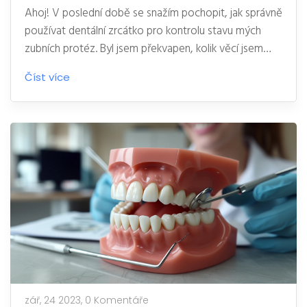
Ahoj! V poslední době se snažím pochopit, jak správně
používat dentální zrcátko pro kontrolu stavu mých
zubních protéz. Byl jsem překvapen, kolik věcí jsem
odhalil a naučil se o své ústní hygieně. V tomto článku
Číst více
sdílím své poznatky a tipy, jak se dentálním zrcátkem
efektivně kontrolovat stav zubních protéz. Připojte se
ke mně v této propědučné cestě!
zář, 24 2023,
0 Komentáře