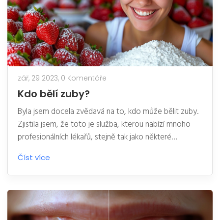
zář, 29 2023,
0 Komentáře
Kdo bělí zuby?
Byla jsem docela zvědavá na to, kdo může bělit zuby.
Zjistila jsem, že toto je služba, kterou nabízí mnoho
profesionálních lékařů, stejně tak jako některé
kosmetické salony. Nepodceňujte význam dobře
Číst více
vybělených zubů ve vašem úsměvu. I když je bělení
zubů něco, co bychom mohli provádět doma,
profesionální péče je vždy lepší volbou. Proto si
rezervuji svůj příští termín pro bělení zubů u svého
zubního lékaře.