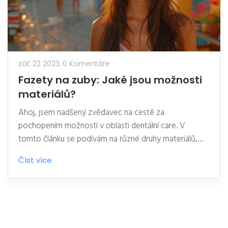
zář, 22 2023,
0 Komentáře
Fazety na zuby: Jaké jsou možnosti
materiálů?
Ahoj, jsem nadšený zvědavec na cestě za
pochopením možností v oblasti dentální care. V
tomto článku se podívám na různé druhy materiálů,
které se používají při výrobě fazet na zuby.
Číst více
Prozkoumám vše od porcelánových fazet až po
moderní kompozitní materiály. Zjistíte, jakým
způsobem ovlivňují výsledný vzhled a funkčnost
našeho úsměvu. Připojte se ke mně na této fascinující
cestě plné objevů v oblasti dentální estetiky.