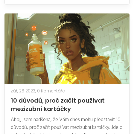
používat zubní nit k odstranění nečistot mezi zuby,
kde se často tvoří zubní kaz. Přečtěte si moji malou
průvodkyni a učte se jak správně ošetřovat svůj
úsměv.
zář, 26 2023,
0 Komentáře
10 důvodů, proč začít používat
mezizubní kartáčky
Ahoj, jsem nadšená, že Vám dnes mohu představit 10
důvodů, proč začít používat mezizubní kartáčky. Jde o