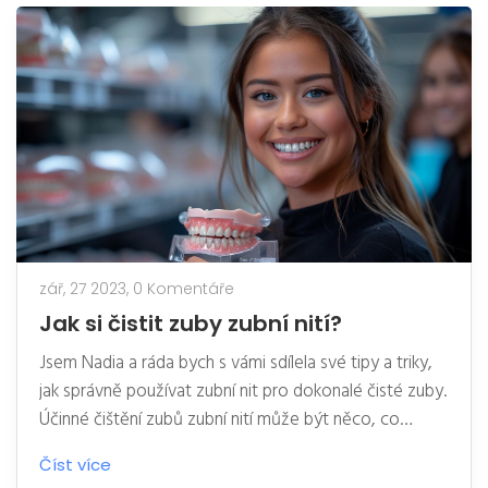
metoda zlepšit zdraví vašich zubů a jak můžete díky ní
dosáhnout pocitu nové sebedůvěry. Tak pojďme na
to, otevřete dveře k vašemu dokonalému úsměvu s
veneers!
zář, 27 2023,
0 Komentáře
Jak si čistit zuby zubní nití?
Jsem Nadia a ráda bych s vámi sdílela své tipy a triky,
jak správně používat zubní nit pro dokonalé čisté zuby.
Účinné čištění zubů zubní nití může být něco, co
podceňujeme, ale je velmi důležité pro naši orální
Číst více
hygienu. V tomto článku vám ukážu, jak správně