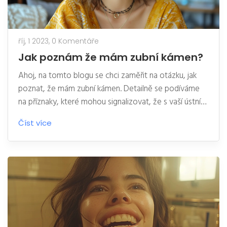
říj, 1 2023,
0 Komentáře
Jak poznám že mám zubní kámen?
Ahoj, na tomto blogu se chci zaměřit na otázku, jak
poznat, že mám zubní kámen. Detailně se podíváme
na příznaky, které mohou signalizovat, že s vaší ústní
hygienou něco není v pořádku. Navíc představíme
Číst více
několik možností prevence a řešení tohoto problému.
Jsem si jistý, že tyto informace mohou být pro vás
užitečné a pomohou vám zachovat zdravý úsměv.