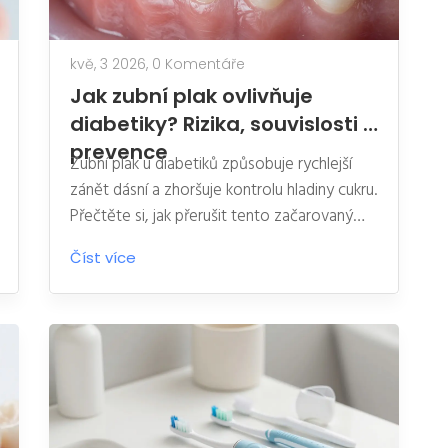
kvě, 3 2026,
0 Komentáře
Jak zubní plak ovlivňuje
diabetiky? Rizika, souvislosti a
prevence
Zubní plak u diabetiků způsobuje rychlejší
zánět dásní a zhoršuje kontrolu hladiny cukru.
Přečtěte si, jak přerušit tento začarovaný
kruh a chránit své zdraví.
Číst více