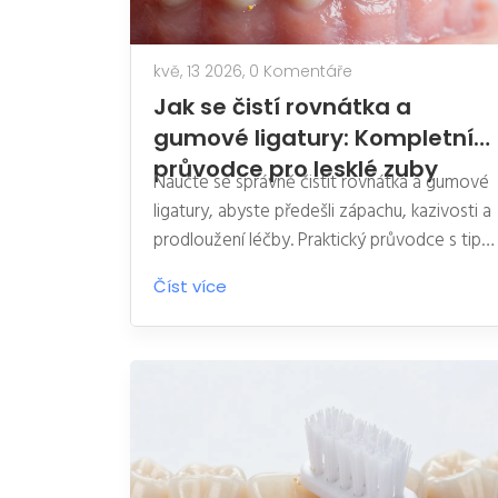
kvě, 13 2026,
0 Komentáře
Jak se čistí rovnátka a
gumové ligatury: Kompletní
průvodce pro lesklé zuby
Naučte se správně čistit rovnátka a gumové
ligatury, abyste předešli zápachu, kazivosti a
prodloužení léčby. Praktický průvodce s tipy
na čištění.
Číst více