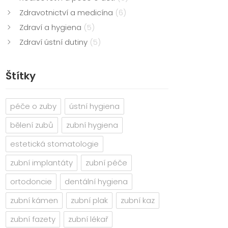
Zdravotnictví a medicína
(6)
Zdraví a hygiena
(5)
Zdraví ústní dutiny
(5)
Štítky
péče o zuby
ústní hygiena
bělení zubů
zubní hygiena
estetická stomatologie
zubní implantáty
zubní péče
ortodoncie
dentální hygiena
zubní kámen
zubní plak
zubní kaz
zubní fazety
zubní lékař