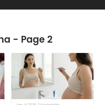
na - Page 2
čen, 14 2026,
0 Komentáře