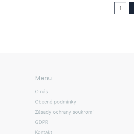
1
Menu
O nás
Obecné podmínky
Zásady ochrany soukromí
GDPR
Kontakt