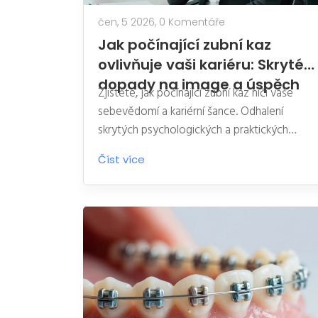
čen, 5 2026,
0 Komentáře
Jak počínající zubní kaz
ovlivňuje vaši kariéru: Skryté
dopady na image a úspěch
Zjistěte, jak počínající zubní kaz ničí vaše
sebevědomí a kariérní šance. Odhalení
skrytých psychologických a praktických
dopadů na profesionální image.
Číst více