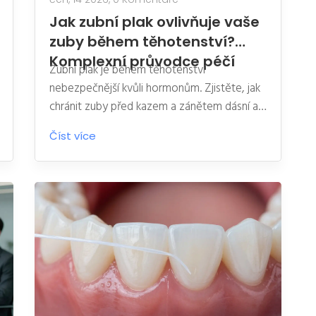
Jak zubní plak ovlivňuje vaše
zuby během těhotenství?
Komplexní průvodce péčí
Zubní plak je během těhotenství
nebezpečnější kvůli hormonům. Zjistěte, jak
chránit zuby před kazem a zánětem dásní a
co dělat při nevolnosti.
Číst více