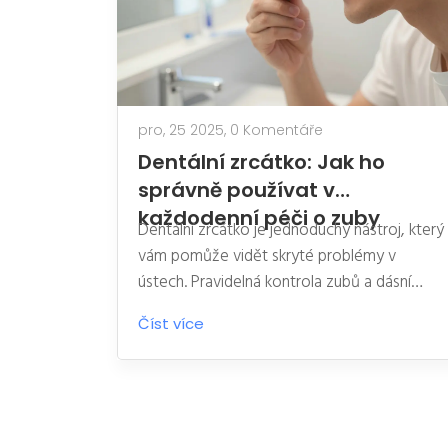
pro, 25 2025,
0 Komentáře
Dentální zrcátko: Jak ho
správně používat v
každodenní péči o zuby
Dentální zrcátko je jednoduchý nástroj, který
vám pomůže vidět skryté problémy v
ústech. Pravidelná kontrola zubů a dásní
může předcházet kazu a zánětu, aniž byste
Číst více
čekali na bolest.