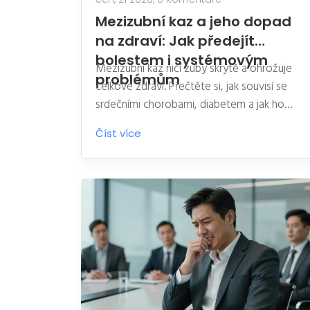
Mezizubní kaz a jeho dopad
na zdraví: Jak předejít
bolestem i systémovým
Mezizubní kaz ničí zuby skrytě a ohrožuje
problémům
celkové zdraví. Přečtěte si, jak souvisí se
srdečními chorobami, diabetem a jak ho
efektivně předcházet pomocí správné
Číst více
hygieny.