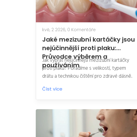
kvě, 2 2026,
0 Komentáře
Jaké mezizubní kartáčky jsou
nejúčinnější proti plaku:
Průvodce výběrem a
Jak vybrat nejúčinnější mezizubní kartáčky
používáním
proti plaku? Poradíme s velikostí, typem
drátu a technikou čištění pro zdravé dásně.
Číst více