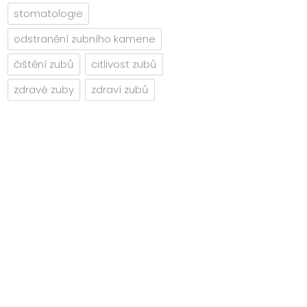
stomatologie
odstranění zubního kamene
čištění zubů
citlivost zubů
zdravé zuby
zdraví zubů