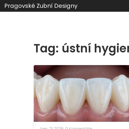
Pragovské Zubní Designy
Tag: ústní hygie
čen, 21 2026,
0 Komentáře