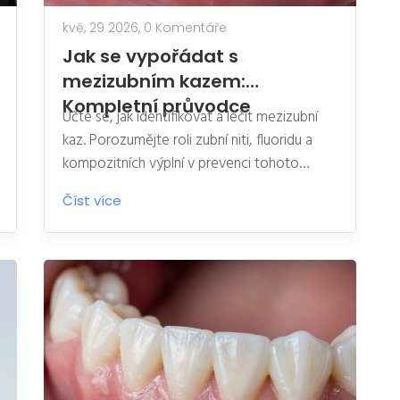
kvě, 29 2026,
0 Komentáře
Jak se vypořádat s
mezizubním kazem:
Kompletní průvodce
Učte se, jak identifikovat a léčit mezizubní
kaz. Porozumějte roli zubní niti, fluoridu a
kompozitních výplní v prevenci tohoto
skrytého zubního problému.
Číst více