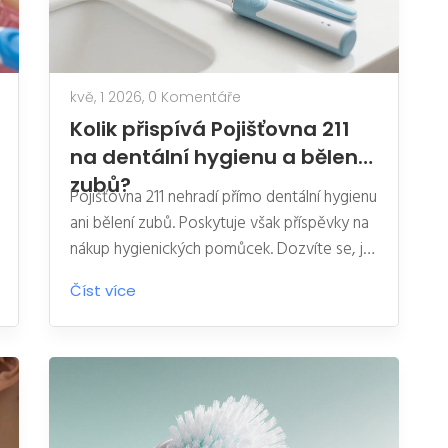
kvě, 1 2026,
0 Komentáře
Kolik přispívá Pojišťovna 211
na dentální hygienu a bělení
zubů?
Pojišťovna 211 nehradí přímo dentální hygienu
ani bělení zubů. Poskytuje však příspěvky na
nákup hygienických pomůcek. Dozvíte se, jak
získat benefit, kolik stojí čištění zubů v roce
Číst více
2026 a kde najít slevy.