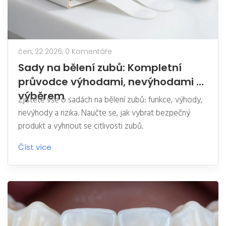
čen, 22 2026,
0 Komentáře
Sady na bělení zubů: Kompletní
průvodce výhodami, nevýhodami a
výběrem
Zjistěte vše o sadách na bělení zubů: funkce, výhody,
nevýhody a rizika. Naučte se, jak vybrat bezpečný
produkt a vyhnout se citlivosti zubů.
Číst více