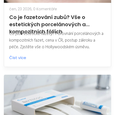
čen, 23 2026,
0 Komentáře
Co je fazetování zubů? Vše o
estetických porcelánových a
kompozitních fóliích
Co jsou estetické fazety? Porovnání porcelánových a
kompozitních fazet, cena v ČR, postup zákroku a
péče. Zjistěte vše o Hollywoodském úsměvu.
Číst více