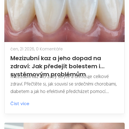
čen, 21 2026,
0 Komentáře
Mezizubní kaz a jeho dopad na
zdraví: Jak předejít bolestem i
systémovým problémům
Mezizubní kaz ničí zuby skrytě a ohrožuje celkové
zdraví. Přečtěte si, jak souvisí se srdečními chorobami,
diabetem a jak ho efektivně předcházet pomocí
správné hygieny.
Číst více