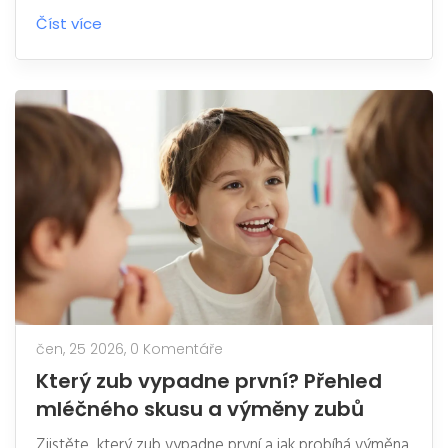
Číst více
čen, 25 2026,
0 Komentáře
Který zub vypadne první? Přehled
mléčného skusu a výměny zubů
Zjistěte, který zub vypadne první a jak probíhá výměna