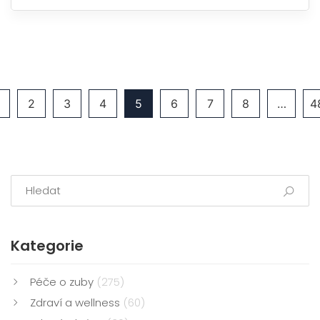
2
3
4
5
6
7
8
…
4
Kategorie
Péče o zuby
(275)
Zdraví a wellness
(60)