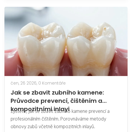
čen, 26 2026,
0 Komentáře
Jak se zbavit zubního kamene:
Průvodce prevencí, čištěním a
kompozitními inlayi
Zjistěte, jak se zbavit zubního kamene prevencí a
profesionálním čištěním. Porovnáváme metody
obnovy zubů včetně kompozitních inlayů.