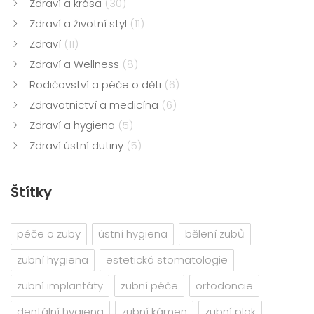
Zdraví a krása
(30)
Zdraví a životní styl
(11)
Zdraví
(11)
Zdraví a Wellness
(8)
Rodičovství a péče o děti
(6)
Zdravotnictví a medicína
(6)
Zdraví a hygiena
(5)
Zdraví ústní dutiny
(5)
Štítky
péče o zuby
ústní hygiena
bělení zubů
zubní hygiena
estetická stomatologie
zubní implantáty
zubní péče
ortodoncie
dentální hygiena
zubní kámen
zubní plak