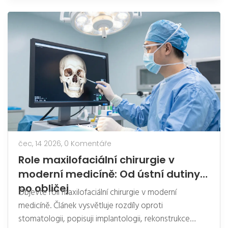
čec, 14 2026,
0 Komentáře
Role maxilofaciální chirurgie v
moderní medicíně: Od ústní dutiny
po obličej
Objevte roli maxilofaciální chirurgie v moderní
medicíně. Článek vysvětluje rozdíly oproti
stomatologii, popisuji implantologii, rekonstrukce