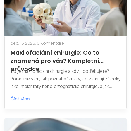
čec, 16 2026,
0 Komentáře
Maxilofaciální chirurgie: Co to
znamená pro vás? Kompletní
průvodce
Co je maxilofaciální chirurgie a kdy ji potřebujete?
Poradíme vám, jak poznat příznaky, co zahrnují zákroky
jako implantáty nebo ortognatická chirurgie, a jak
probíhá léčba v České republice.
Číst více