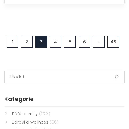
1
2
3
4
5
6
…
48
Kategorie
Péče o zuby
(273)
Zdraví a wellness
(60)