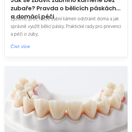
Jak se zbavit zubního kamene bez
zubaře? Pravda o bělicích páskách
a domácí péči
Zjistěte, proč nelze zubní kámen odstranit doma a jak
správně využít bělicí pásky. Praktické rady pro prevenci
a péči o zuby.
Číst více