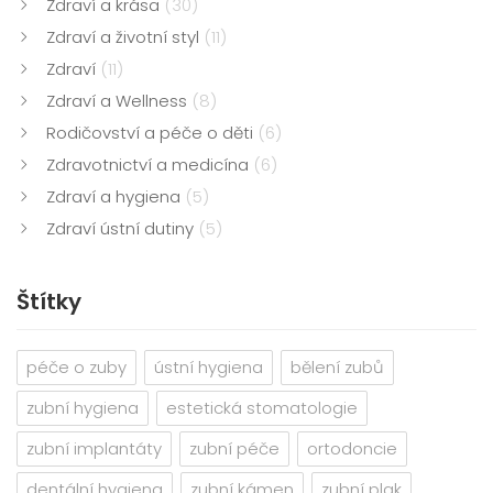
Zdraví a krása
(30)
Zdraví a životní styl
(11)
Zdraví
(11)
Zdraví a Wellness
(8)
Rodičovství a péče o děti
(6)
Zdravotnictví a medicína
(6)
Zdraví a hygiena
(5)
Zdraví ústní dutiny
(5)
Štítky
péče o zuby
ústní hygiena
bělení zubů
zubní hygiena
estetická stomatologie
zubní implantáty
zubní péče
ortodoncie
dentální hygiena
zubní kámen
zubní plak