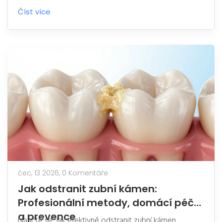
obličeje a využití 3D technologií.
Číst více
čec, 13 2026,
0 Komentáře
Jak odstranit zubní kámen:
Profesionální metody, domácí péče
a prevence
Naučte se, jak efektivně odstranit zubní kámen.