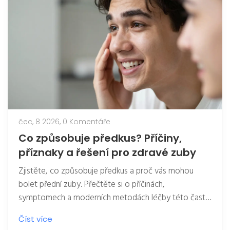
čec, 8 2026,
0 Komentáře
Co způsobuje předkus? Příčiny,
příznaky a řešení pro zdravé zuby
Zjistěte, co způsobuje předkus a proč vás mohou
bolet přední zuby. Přečtěte si o příčinách,
symptomech a moderních metodách léčby této časté
skusové vady.
Číst více