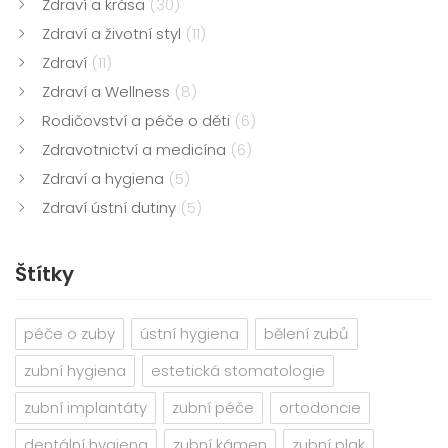
Zdraví a krása
(30)
Zdraví a životní styl
(11)
Zdraví
(11)
Zdraví a Wellness
(8)
Rodičovství a péče o děti
(6)
Zdravotnictví a medicína
(6)
Zdraví a hygiena
(5)
Zdraví ústní dutiny
(5)
Štítky
péče o zuby
ústní hygiena
bělení zubů
zubní hygiena
estetická stomatologie
zubní implantáty
zubní péče
ortodoncie
dentální hygiena
zubní kámen
zubní plak