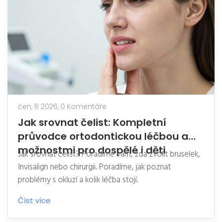
čen, 6 2026,
0 Komentáře
Jak srovnat čelist: Kompletní
průvodce ortodontickou léčbou a
možnostmi pro dospělé i děti
Jak srovnat čelist? Poradíme vám, zda zvolit bruselek,
Invisalign nebo chirurgii. Poradíme, jak poznat
problémy s okluzí a kolik léčba stojí.
Číst více