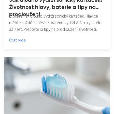
Jak dlouho vydrží sonický kartáček?
Životnost hlavy, baterie a tipy na
prodloužení
Zjistěte, jak dlouho vydrží sonický kartáček. Hlavice
měňte každé 3 měsíce, baterie vydrží 2-4 roky a tělo
až 7 let. Přečtěte si tipy na prodloužení životnosti.
Číst více