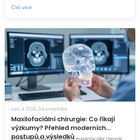
Číst více
čen, 4 2026,
0 Komentáře
Maxilofaciální chirurgie: Co říkají
výzkumy? Přehled moderních
postupů a výsledků
Přehled moderních postupů v maxilofaciální chirurgii