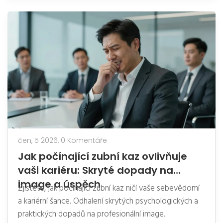
čen, 5 2026,
0 Komentáře
Jak počínající zubní kaz ovlivňuje
vaši kariéru: Skryté dopady na
image a úspěch
Zjistěte, jak počínající zubní kaz ničí vaše sebevědomí
a kariérní šance. Odhalení skrytých psychologických a
praktických dopadů na profesionální image.