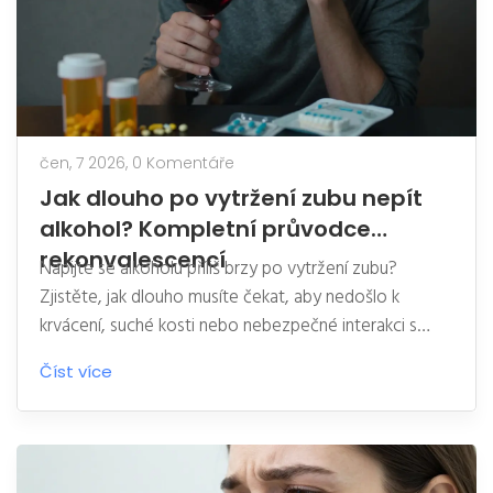
čen, 7 2026,
0 Komentáře
Jak dlouho po vytržení zubu nepít
alkohol? Kompletní průvodce
rekonvalescencí
Napijte se alkoholu příliš brzy po vytržení zubu?
Zjistěte, jak dlouho musíte čekat, aby nedošlo k
krvácení, suché kosti nebo nebezpečné interakci s
léky. Praktický průvodce rekonvalescencí.
Číst více