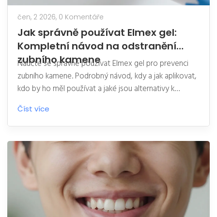
čen, 2 2026,
0 Komentáře
Jak správně používat Elmex gel:
Kompletní návod na odstranění
zubního kamene
Naučte se správně používat Elmex gel pro prevenci
zubního kamene. Podrobný návod, kdy a jak aplikovat,
kdo by ho měl používat a jaké jsou alternativy k
profesionálnímu pískování.
Číst více