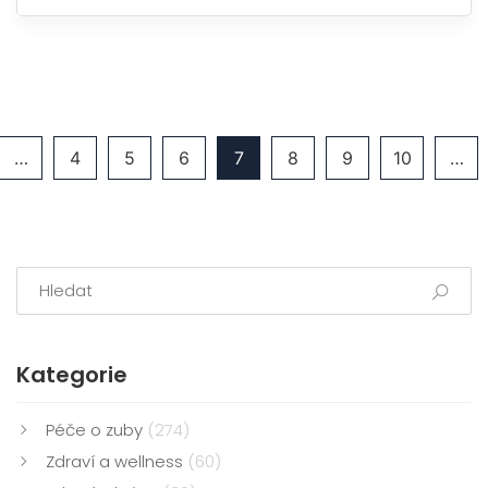
…
4
5
6
7
8
9
10
…
Kategorie
Péče o zuby
(274)
Zdraví a wellness
(60)